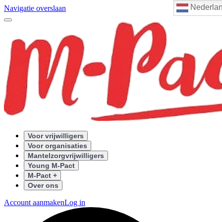
Nederla
Navigatie overslaan
Voor vrijwilligers
Voor organisaties
Mantelzorgvrijwilligers
Young M-Pact
M-Pact +
Over ons
Account aanmaken
Log in