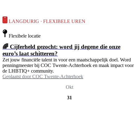
LANGDURIG · FLEXIBELE UREN
Flexibele locatie
🌈 Cijferheld gezocht: word jij degene die onze
euro’s laat schitteren?
Zet jouw financiële talent in voor een maatschappelijk doel. Word
penningmeester bij COC Twente-Achterhoek en maak impact voor
de LHBTIQ+ community.
Geplaatst door
COC Twente-Achterhoek
Okt
31