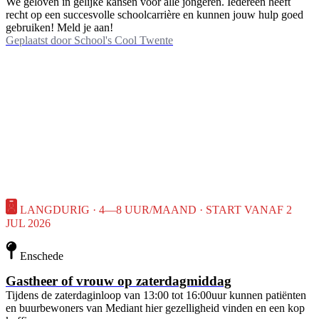
We geloven in gelijke kansen voor alle jongeren. Iedereen heeft
recht op een succesvolle schoolcarrière en kunnen jouw hulp goed
gebruiken! Meld je aan!
Geplaatst door
School's Cool Twente
LANGDURIG · 4—8 UUR/MAAND · START VANAF 2
JUL 2026
Enschede
Gastheer of vrouw op zaterdagmiddag
Tijdens de zaterdaginloop van 13:00 tot 16:00uur kunnen patiënten
en buurbewoners van Mediant hier gezelligheid vinden en een kop