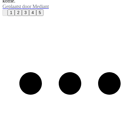
koffie.
Geplaatst door
Mediant
1
2
3
4
5