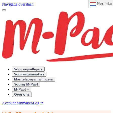
Nederla
Navigatie overslaan
Voor vrijwilligers
Voor organisaties
Mantelzorgvrijwilligers
Young M-Pact
M-Pact +
Over ons
Account aanmaken
Log in