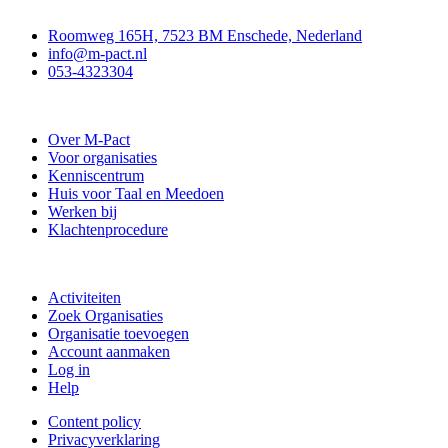
Contact
Roomweg 165H, 7523 BM Enschede, Nederland
info@m-pact.nl
053-4323304
Stichting M-Pact Enschede
Over M-Pact
Voor organisaties
Kenniscentrum
Huis voor Taal en Meedoen
Werken bij
Klachtenprocedure
Doe mee
Activiteiten
Zoek Organisaties
Organisatie toevoegen
Account aanmaken
Log in
Help
Content policy
Privacyverklaring