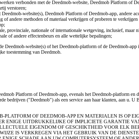
an netwerken verbonden met de Deedmob-website, Deedmob Platform of 
ij verstoren;
tot Deedmob-website(s), Deedmob Platform of Deedmob-app, andere acc
 andere methoden of materiaal verkrijgen of proberen te verkrijgen of 
pp;
ale, provinciale, nationale of internationale wetgeving, inclusief, maar
le of andere effectenbeurs en alle wettelijke bepalingen;
p de Deedmob-website(s) of het Deedmob-platform of de Deedmob-app is 
ijke toestemming van Deedmob.
, Deedmob Platform of Deedmob-app, evenals het Deedmob-platform e
 gelieerde bedrijven ("Deedmob") als een service aan haar klan
-PLATFORM OF DEEDMOB-APP EN MATERIALEN IS OP EI
ER ENIGE UITDRUKKELIJKE OF IMPLICIETE GARANTIE VA
LECTUELE EIGENDOM OF GESCHIKTHEID VOOR ELK BE
WIJZE IS VERKREGEN VIA HET GEBRUIK VAN DE DIENST
R ENIGE SCHADE AAN UW COMPUTERSYSTEEM OF ANDERE