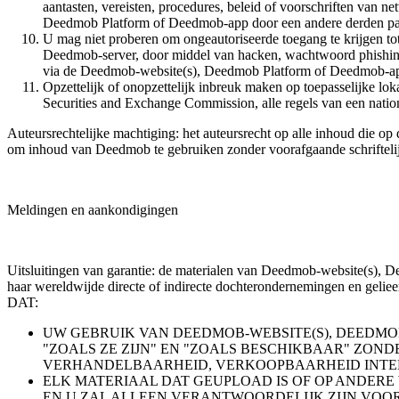
aantasten, vereisten, procedures, beleid of voorschriften v
Deedmob Platform of Deedmob-app door een andere derden part
U mag niet proberen om ongeautoriseerde toegang te krijgen 
Deedmob-server, door middel van hacken, wachtwoord phishing of
via de Deedmob-website(s), Deedmob Platform of Deedmob-a
Opzettelijk of onopzettelijk inbreuk maken op toepasselijke lok
Securities and Exchange Commission, alle regels van een nationa
Auteursrechtelijke machtiging: het auteursrecht op alle inhoud die o
om inhoud van Deedmob te gebruiken zonder voorafgaande schriftel
Meldingen en aankondigingen
Uitsluitingen van garantie: de materialen van Deedmob-website(s)
haar wereldwijde directe of indirecte dochterondernemingen en
DAT:
UW GEBRUIK VAN DEEDMOB-WEBSITE(S), DEEDMOB
"ZOALS ZE ZIJN" EN "ZOALS BESCHIKBAAR" ZOND
VERHANDELBAARHEID, VERKOOPBAARHEID INTEL
ELK MATERIAAL DAT GEUPLOAD IS OF OP ANDERE 
EN U ZAL ALLEEN VERANTWOORDELIJK ZIJN VOO