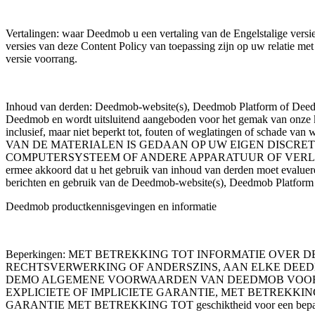
Vertalingen: waar Deedmob u een vertaling van de Engelstalige versie 
versies van deze Content Policy van toepassing zijn op uw relatie met 
versie voorrang.
Inhoud van derden: Deedmob-website(s), Deedmob Platform of Deedmo
Deedmob en wordt uitsluitend aangeboden voor het gemak van onze kl
inclusief, maar niet beperkt tot, fouten of weglatingen 
VAN DE MATERIALEN IS GEDAAN OP UW EIGEN DISCRET
COMPUTERSYSTEEM OF ANDERE APPARATUUR OF VERLIES
ermee akkoord dat u het gebruik van inhoud van derden moet evalueren
berichten en gebruik van de Deedmob-website(s), Deedmob Platform 
Deedmob productkennisgevingen en informatie
Beperkingen: MET BETREKKING TOT INFORMATIE OVER 
RECHTSVERWERKING OF ANDERSZINS, AAN ELKE DEED
DEMO ALGEMENE VOORWAARDEN VAN DEEDMOB VOOR VERK
EXPLICIETE OF IMPLICIETE GARANTIE, MET BETREKKING
GARANTIE MET BETREKKING TOT geschiktheid voor een bepaald 