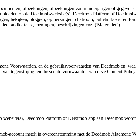
ocumenten, afbeeldingen, afbeeldingen van minderjarigen of gegevens 
uploaden op de Deedmob-website(s), Deedmob Platform of Deedmob-app. 
gen, bekijken, bloggen, opmerkingen, chatroom, bulletin board en foru
video, audio, tekst, meningen, beschrijvingen enz. ('Materialen').
mene Voorwaarden. en de gebruiksvoorwaarden van Deedmob en, waa
l van tegenstrijdigheid tussen de voorwaarden van deze Content Polic
mob-website(s), Deedmob Platform of Deedmob-app aan Deedmob wordt v
mob-account instelt in overeenstemming met de Deedmob Algemene Vo