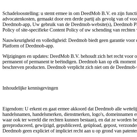
Schadeloosstelling: u stemt ermee in om DeedMob B.V. en zijn functiona
advocatenkosten, gemaakt door een derde partij als gevolg van of voo
Deedmob-app, Uw gebruik van de Deedmob-website(s), Deedmob Pl
Policy of site-specifieke Content Policy of uw schending van rechten 
Nauwkeurigheid en volledigheid: Deedmob biedt geen garantie voor d
Platform of Deedmob-app.
Wijzigingen en updates: DeedMob B.V. behoudt zich het recht voor o
permanent of permanent te beëindigen. Deedmob kan op elk moment 
beschreven producten. Deedmob verplicht zich niet om de Deedmob-
Inhoudelijke kennisgevingen
Eigendom: U erkent en gaat ermee akkoord dat Deedmob alle wettelijk
handelsnamen, handelsmerken, dienstmerken, logo's, domeinnamen en
waar ook ter wereld die rechten kunnen bestaan), en dat ze worden 
gereproduceerd, gewijzigd, gepubliceerd, geüpload, gepost, verzonden
Deedmob geen expliciet of impliciet recht aan u op grond van patent