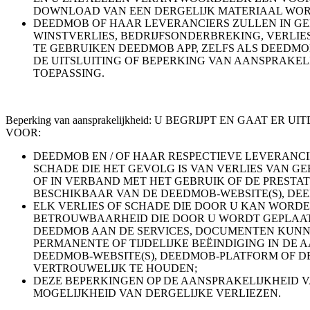
DOWNLOAD VAN EEN DERGELIJK MATERIAAL WO
DEEDMOB OF HAAR LEVERANCIERS ZULLEN IN GEE
WINSTVERLIES, BEDRIJFSONDERBREKING, VERLIE
TE GEBRUIKEN DEEDMOB APP, ZELFS ALS DEEDM
DE UITSLUITING OF BEPERKING VAN AANSPRAKEL
TOEPASSING.
Beperking van aansprakelijkheid: U BEGRIJPT EN GAA
VOOR:
DEEDMOB EN / OF HAAR RESPECTIEVE LEVERANCI
SCHADE DIE HET GEVOLG IS VAN VERLIES VAN GE
OF IN VERBAND MET HET GEBRUIK OF DE PRESTAT
BESCHIKBAAR VAN DE DEEDMOB-WEBSITE(S), DE
ELK VERLIES OF SCHADE DIE DOOR U KAN WORDE
BETROUWBAARHEID DIE DOOR U WORDT GEPLAATS
DEEDMOB AAN DE SERVICES, DOCUMENTEN KUNNE
PERMANENTE OF TIJDELIJKE BEËINDIGING IN DE 
DEEDMOB-WEBSITE(S), DEEDMOB-PLATFORM OF D
VERTROUWELIJK TE HOUDEN;
DEZE BEPERKINGEN OP DE AANSPRAKELIJKHEID 
MOGELIJKHEID VAN DERGELIJKE VERLIEZEN.