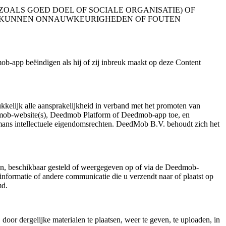
OALS GOED DOEL OF SOCIALE ORGANISATIE) OF
PP KUNNEN ONNAUWKEURIGHEDEN OF FOUTEN
-app beëindigen als hij of zij inbreuk maakt op deze Content
kelijk alle aansprakelijkheid in verband met het promoten van
edmob-website(s), Deedmob Platform of Deedmob-app toe, en
mans intellectuele eigendomsrechten. DeedMob B.V. behoudt zich het
n, beschikbaar gesteld of weergegeven op of via de Deedmob-
nformatie of andere communicatie die u verzendt naar of plaatst op
md.
r dergelijke materialen te plaatsen, weer te geven, te uploaden, in