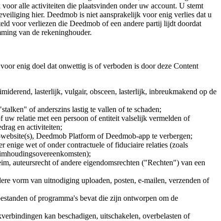
oor alle activiteiten die plaatsvinden onder uw account. U stemt
iliging hier. Deedmob is niet aansprakelijk voor enig verlies dat u
d voor verliezen die Deedmob of een andere partij lijdt doordat
mming van de rekeninghouder.
oor enig doel dat onwettig is of verboden is door deze Content
miderend, lasterlijk, vulgair, obsceen, lasterlijk, inbreukmakend op de
lken" of anderszins lastig te vallen of te schaden;
f uw relatie met een persoon of entiteit valselijk vermelden of
rag en activiteiten;
-website(s), Deedmob Platform of Deedmob-app te verbergen;
 enige wet of onder contractuele of fiduciaire relaties (zoals
eheimhoudingsovereenkomsten);
heim, auteursrecht of andere eigendomsrechten ("Rechten") van een
ere vorm van uitnodiging uploaden, posten, e-mailen, verzenden of
 bestanden of programma's bevat die zijn ontworpen om de
rbindingen kan beschadigen, uitschakelen, overbelasten of