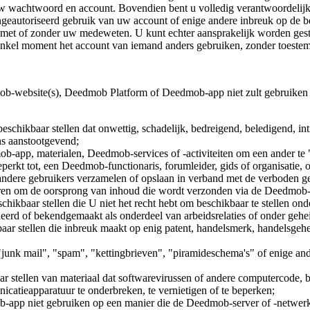
 wachtwoord en account. Bovendien bent u volledig verantwoordelijk v
eautoriseerd gebruik van uw account of enige andere inbreuk op de beve
et of zonder uw medeweten. U kunt echter aansprakelijk worden gestel
nkel moment het account van iemand anders gebruiken, zonder toeste
ob-website(s), Deedmob Platform of Deedmob-app niet zult gebruiken v
schikbaar stellen dat onwettig, schadelijk, bedreigend, beledigend, inti
ins aanstootgevend;
, materialen, Deedmob-services of -activiteiten om een ​​ander te "sta
eperkt tot, een Deedmob-functionaris, forumleider, gids of organisatie, o
ndere gebruikers verzamelen of opslaan in verband met de verboden ged
eren om de oorsprong van inhoud die wordt verzonden via de Deedmob
ikbaar stellen die U niet het recht hebt om beschikbaar te stellen onder
geleerd of bekendgemaakt als onderdeel van arbeidsrelaties of onder g
baar stellen die inbreuk maakt op enig patent, handelsmerk, handelsge
junk mail", "spam", "kettingbrieven", "piramideschema's" of enige and
ar stellen van materiaal dat softwarevirussen of andere computercode,
icatieapparatuur te onderbreken, te vernietigen of te beperken;
p niet gebruiken op een manier die de Deedmob-server of -netwerkve