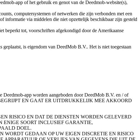
Deedmob-app of het gebruik en genot van de Deedmob-website(s),
ounts, computersystemen of netwerken die zijn verbonden met een
informatie via middelen die niet opzettelijk beschikbaar zijn gesteld
 niet beperkt tot, voorschriften afgekondigd door de Amerikaanse
geplaatst, is eigendom van DeedMob B.V.. Het is niet toegestaan ​​
n de Deedmob-app worden aangeboden door DeedMob B.V. en / of
ten, aan u. U BEGRIJPT EN GAAT ER UITDRUKKELIJK MEE AKKOORD
GEN RISICO EN DAT DE DIENSTEN WORDEN GELEVERD
N ENIGE SOORT INCLUSIEF GARANTIE,
PAALD DOEL.
EN WORDT GEDAAN OP UW EIGEN DISCRETIE EN RISICO
 APPARATUUR OF VERLIES VAN GEGEVENS DIE UIT DE