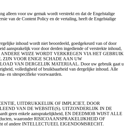
ling alleen voor uw gemak wordt verstrekt en dat de Engelstalige
rsie van de Content Policy en de vertaling, heeft de Engelstalige
gelijke inhoud wordt niet beoordeeld, goedgekeurd van of door
d aansprakelijk voor door derden ingediende of verstrekte inhoud,
AD IS OF OP ANDERE WIJZE WORDT VERKREGEN VIA HET GEBRUIK
L ZIJN VOOR ENIGE SCHADE AAN UW
 VAN DERGELIJK MATERIAAL. Door uw gebruik gaat u
igheid, volledigheid of bruikbaarheid van dergelijke inhoud. Alle
a- en sitespecifieke voorwaarden.
ENTIE, UITDRUKKELIJK OF IMPLICIET, DOOR
ND VAN DE WEBSITE(S). UITZONDERLIJK IN DE
enkele aansprakelijkheid, EN DEEDMOB WIJST ALLE
cten, waaronder RISICOAANSPRAKELIJKHEID OF
eursrecht of andere INTELLECTUEEL EIGENDOMSRECHT.