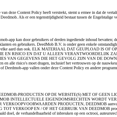
van deze Content Policy heeft verstrekt, stemt u ermee in dat de verta
Deedmob. Als er een tegenstrijdigheid bestaat tussen de Engelstalige ve
b-app kan door gebruikers of derden ingediende inhoud bevatten; der
anten en gebruikers. DeedMob B.V. is onder geen enkele omstandighei
of schade van welke aard dan ook. ELK MATERIAAL DAT GEUPLO
IE EN RISICO EN DAT U ALLEEN VERANTWOORDELIJK ZA
 VAN GEGEVENS DIE HET GEVOLG ZIJN VAN DE DOWNLOAD
 en alle risico's moet dragen, inclusief het vertrouwen op de nauwkeur
of Deedmob-app vallen onder deze Content Policy en andere programm
DEEDMOB-PRODUCTEN OP DE WEBSITE(S) MET OF GEEN LIC
MOB INTELLECTUELE EIGENDOMSRECHTEN WORDT VERLEE
OOPVOORWAARDEN PRODUCTEN, DEEDMOB aanvaardt geen 
 TOT VERKOOP EN / OF HET GEBRUIK VAN DEEDMOB produ
doel, de verhandelbaarheid of inbreuken op een octrooi, aut