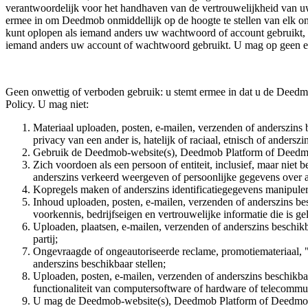
verantwoordelijk voor het handhaven van de vertrouwelijkheid van uw
ermee in om Deedmob onmiddellijk op de hoogte te stellen van elk ong
kunt oplopen als iemand anders uw wachtwoord of account gebruikt, m
iemand anders uw account of wachtwoord gebruikt. U mag op geen e
Geen onwettig of verboden gebruik: u stemt ermee in dat u de Deedm
Policy. U mag niet:
Materiaal uploaden, posten, e-mailen, verzenden of anderszins be
privacy van een ander is, hatelijk of raciaal, etnisch of andersz
Gebruik de Deedmob-website(s), Deedmob Platform of Deedmob-app
Zich voordoen als een persoon of entiteit, inclusief, maar niet b
anderszins verkeerd weergeven of persoonlijke gegevens over a
Kopregels maken of anderszins identificatiegegevens manipul
Inhoud uploaden, posten, e-mailen, verzenden of anderszins besch
voorkennis, bedrijfseigen en vertrouwelijke informatie die is 
Uploaden, plaatsen, e-mailen, verzenden of anderszins beschik
partij;
Ongevraagde of ongeautoriseerde reclame, promotiemateriaal, "
anderszins beschikbaar stellen;
Uploaden, posten, e-mailen, verzenden of anderszins beschikba
functionaliteit van computersoftware of hardware of telecommun
U mag de Deedmob-website(s), Deedmob Platform of Deedmob-ap