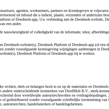
rissen, agenten, werknemers, partners en licentiegevers te vrijwaren en
rtvloeiend uit inhoud die u indient, plaatst, verzenden of anderszins 
atform of Deedmob-app, Uw verbinding met de Deedmob-website, De
van een ander.
e nauwkeurigheid of volledigheid van de informatie, tekst, afbeeldin
m Deedmob-website(s), Deedmob Platform of Deedmob-app (of een deel 
en zonder voorafgaande kennisgeving wijzigingen aanbrengen in Dee
website(s), Deedmob Platform of Deedmob-app bij te werken.
e rechten, titels en belangen bezit in en op de materialen en Deedmo
 andere onderscheidende kenmerken van DeedMob B.V.. merk-kenmerken 
beschermd door wereldwijde auteursrechtwetten en verdragsbepalingen
 of gedistribueerd zonder voorafgaande schriftelijke toestemming van 
en, auteursrechten, handelsmerken of handelsgeheimen.