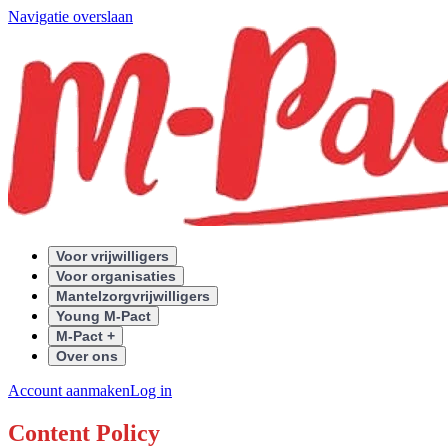
Navigatie overslaan
Voor vrijwilligers
Voor organisaties
Mantelzorgvrijwilligers
Young M-Pact
M-Pact +
Over ons
Account aanmaken
Log in
Content Policy