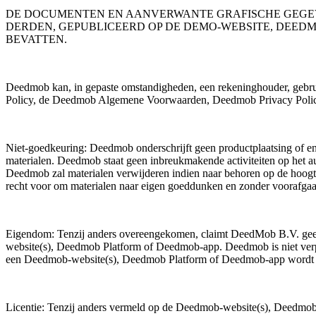
DE DOCUMENTEN EN AANVERWANTE GRAFISCHE GEGEVEN
DERDEN, GEPUBLICEERD OP DE DEMO-WEBSITE, DEE
BEVATTEN.
Deedmob kan, in gepaste omstandigheden, een rekeninghouder, gebru
Policy, de Deedmob Algemene Voorwaarden, Deedmob Privacy Poli
Niet-goedkeuring: Deedmob onderschrijft geen productplaatsing of en
materialen. Deedmob staat geen inbreukmakende activiteiten op het 
Deedmob zal materialen verwijderen indien naar behoren op de hoogt
recht voor om materialen naar eigen goeddunken en zonder voorafgaa
Eigendom: Tenzij anders overeengekomen, claimt DeedMob B.V. geen 
website(s), Deedmob Platform of Deedmob-app. Deedmob is niet verplic
een Deedmob-website(s), Deedmob Platform of Deedmob-app wordt be
Licentie: Tenzij anders vermeld op de Deedmob-website(s), Deedmob 