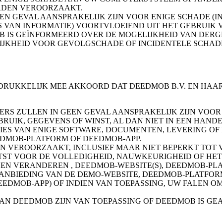
RDEN VEROORZAAKT.
N GEVAL AANSPRAKELIJK ZIJN VOOR ENIGE SCHADE (I
S VAN INFORMATIE) VOORTVLOEIEND UIT HET GEBRUIK
OB IS GEÏNFORMEERD OVER DE MOGELIJKHEID VAN DER
IJKHEID VOOR GEVOLGSCHADE OF INCIDENTELE SCHADE 
T ER UITDRUKKELIJK MEE AKKOORD DAT DEEDMOB B.V. EN H
ERS ZULLEN IN GEEN GEVAL AANSPRAKELIJK ZIJN VOOR
BRUIK, GEGEVENS OF WINST, AL DAN NIET IN EEN HAND
IES VAN ENIGE SOFTWARE, DOCUMENTEN, LEVERING OF 
EDMOB-PLATFORM OF DEEDMOB-APP.
N VEROORZAAKT, INCLUSIEF MAAR NIET BEPERKT TOT 
T VOOR DE VOLLEDIGHEID, NAUWKEURIGHEID OF HET B
N VERANDEREN , DEEDMOB-WEBSITE(S), DEEDMOB-PLA
AANBIEDING VAN DE DEMO-WEBSITE, DEEDMOB-PLATFORM
EEDMOB-APP) OF INDIEN VAN TOEPASSING, UW FALEN
VAN DEEDMOB ZIJN VAN TOEPASSING OF DEEDMOB IS G