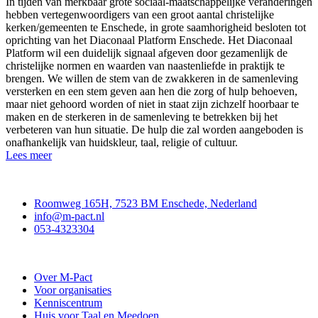
In tijden van merkbaar grote sociaal-maatschappelijke veranderingen
hebben vertegenwoordigers van een groot aantal christelijke
kerken/gemeenten te Enschede, in grote saamhorigheid besloten tot
oprichting van het Diaconaal Platform Enschede. Het Diaconaal
Platform wil een duidelijk signaal afgeven door gezamenlijk de
christelijke normen en waarden van naastenliefde in praktijk te
brengen. We willen de stem van de zwakkeren in de samenleving
versterken en een stem geven aan hen die zorg of hulp behoeven,
maar niet gehoord worden of niet in staat zijn zichzelf hoorbaar te
maken en de sterkeren in de samenleving te betrekken bij het
verbeteren van hun situatie. De hulp die zal worden aangeboden is
onafhankelijk van huidskleur, taal, religie of cultuur.
Lees meer
Contact
Roomweg 165H, 7523 BM Enschede, Nederland
info@m-pact.nl
053-4323304
Stichting M-Pact Enschede
Over M-Pact
Voor organisaties
Kenniscentrum
Huis voor Taal en Meedoen