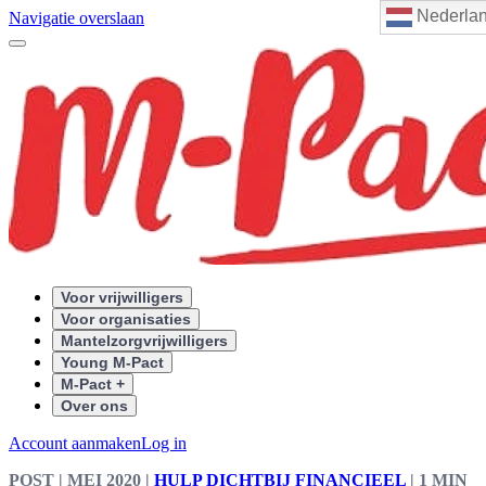
Nederla
Navigatie overslaan
Voor vrijwilligers
Voor organisaties
Mantelzorgvrijwilligers
Young M-Pact
M-Pact +
Over ons
Account aanmaken
Log in
POST
| MEI 2020
|
HULP DICHTBIJ FINANCIEEL
|
1 MIN