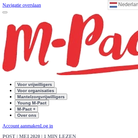
Nederla
Navigatie overslaan
Voor vrijwilligers
Voor organisaties
Mantelzorgvrijwilligers
Young M-Pact
M-Pact +
Over ons
Account aanmaken
Log in
POST
| MEI 2020
|
1 MIN LEZEN