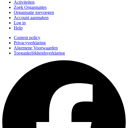
Activiteiten
Zoek Organisaties
Organisatie toevoegen
Account aanmaken
Log in
Help
Content policy
Privacyverklaring
Algemene Voorwaarden
Toegankelijkheidsverklaring