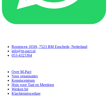
Contact
Roomweg 165H, 7523 BM Enschede, Nederland
info@m-pact.nl
053-4323304
Stichting M-Pact Enschede
Over M-Pact
Voor organisaties
Kenniscentrum
Huis voor Taal en Meedoen
Werken bij
Klachtenprocedure
Doe mee