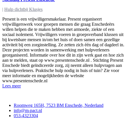
|
Hulp dichtbij Klusjes
Present is een vrijwilligersmakelaar. Present organiseert
vrijwilligerswerk voor groepen mensen die graag Enschedeërs
willen helpen die te maken hebben met armoede, ziekte of een
sociaal isolement. Vrijwilligers voeren in groepsverband klussen uit
bij kwetsbare mensen in/om het huis of doen samen een gezellige
activiteit bij een zorginstelling. Ze zetten zich één dag of dagdeel in.
Deze projecten worden in samenwerking met hulpverleners
georganiseerd. Informatie over hoe dit in zijn werk gaat en hoe zich
aan te melden, staat op www.presentenschede.nl . Stichting Present
Enschede biedt geïndiceerde zorg, zij neemt alleen hulpvragen aan
via hulpverleners. Praktische hulp nodig in huis of tuin? Zie voor
meer informatie en mogelijkheden de website
www.presentenschede.nl
Lees meer
Contact
Roomweg 165H, 7523 BM Enschede, Nederland
info@m-pact.nl
053-4323304
Stichting M-Pact Enschede