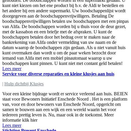
gehouden. De boodschappen worden in één supermarkt gedaan. U
kunt niet kiezen om het ene product bij b.v. de Aldi te bestellen en
het andere bij een andere supermarkt. Uw boodschappenlijst wordt
doorgegeven aan de boodschappenvrijwilligers. Betaling De
boodschappenvrijwilligers betalen uw boodschappen met een pinpas
van Alifa. De boodschappen worden bij u thuis voor de deur gezet,
met de kassabon en een briefje met de afspraken. U kunt de
boodschappen betalen door het bedrag over te maken naar de
bankrekening van Alifa onder vermelding van uw naam en de
datum waarop de boodschappen zijn gedaan. Als u niet vanuit huis
kunt overmaken dan wordt u om de paar weken bezocht door
iemand van Alifa met een mobiel pinautomaat waarop u uw
boodschappen kunt pinnen. U kunt niet met contant geld betalen!
Lees meer
Service voor diverse reparaties en kleine klusjes aan huis
|
Hulp dichtbij Klusjes
Voor een kleine bijdrage wordt er service verleend aan huis. BEIEN
staat voor Bewoners Initiatief Enschede Noord . Het is een platform
van, voor en door bewoners van Enschede Noord, opgericht om
samen te bouwen aan een wijk en een wereld waarin het voor
iedereen prettig leven is. Nu, maar ook in de toekomst. Meer
informatie klik hier
Lees meer
Stichting Present Enschede