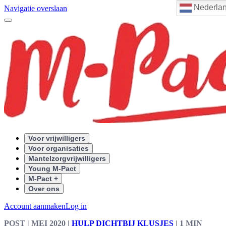
Nederla
Navigatie overslaan
Voor vrijwilligers
Voor organisaties
Mantelzorgvrijwilligers
Young M-Pact
M-Pact +
Over ons
Account aanmaken
Log in
POST
| MEI 2020
|
HULP DICHTBIJ KLUSJES
|
1 MIN