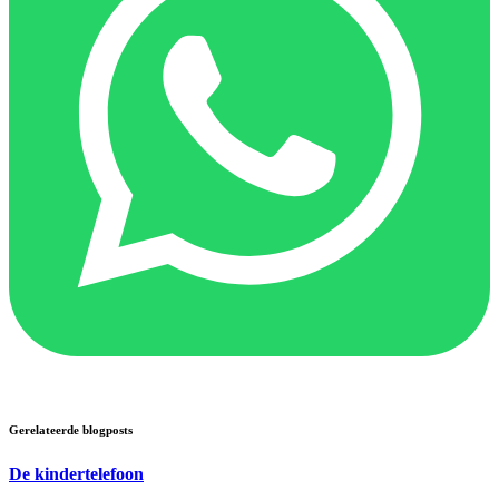
Gerelateerde blogposts
De kindertelefoon