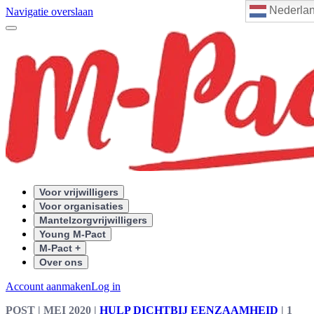
Nederla
Navigatie overslaan
Voor vrijwilligers
Voor organisaties
Mantelzorgvrijwilligers
Young M-Pact
M-Pact +
Over ons
Account aanmaken
Log in
POST
| MEI 2020
|
HULP DICHTBIJ EENZAAMHEID
|
1