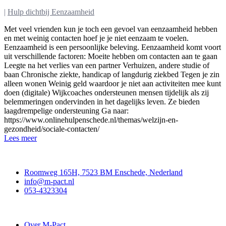
|
Hulp dichtbij Eenzaamheid
Met veel vrienden kun je toch een gevoel van eenzaamheid hebben
en met weinig contacten hoef je je niet eenzaam te voelen.
Eenzaamheid is een persoonlijke beleving. Eenzaamheid komt voort
uit verschillende factoren: Moeite hebben om contacten aan te gaan
Leegte na het verlies van een partner Verhuizen, andere studie of
baan Chronische ziekte, handicap of langdurig ziekbed Tegen je zin
alleen wonen Weinig geld waardoor je niet aan activiteiten mee kunt
doen (digitale) Wijkcoaches ondersteunen mensen tijdelijk als zij
belemmeringen ondervinden in het dagelijks leven. Ze bieden
laagdrempelige ondersteuning Ga naar:
https://www.onlinehulpenschede.nl/themas/welzijn-en-
gezondheid/sociale-contacten/
Lees meer
Contact
Roomweg 165H, 7523 BM Enschede, Nederland
info@m-pact.nl
053-4323304
Stichting M-Pact Enschede
Over M-Pact