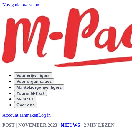
Navigatie overslaan
Voor vrijwilligers
Voor organisaties
Mantelzorgvrijwilligers
Young M-Pact
M-Pact +
Over ons
Account aanmaken
Log in
POST
| NOVEMBER 2023
|
NIEUWS
|
2 MIN LEZEN