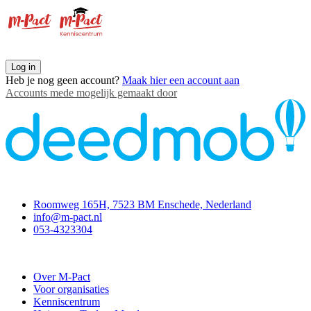
Log in
Heb je nog geen account?
Maak hier een account aan
Accounts mede mogelijk gemaakt door
Contact
Roomweg 165H, 7523 BM Enschede, Nederland
info@m-pact.nl
053-4323304
Stichting M-Pact Enschede
Over M-Pact
Voor organisaties
Kenniscentrum