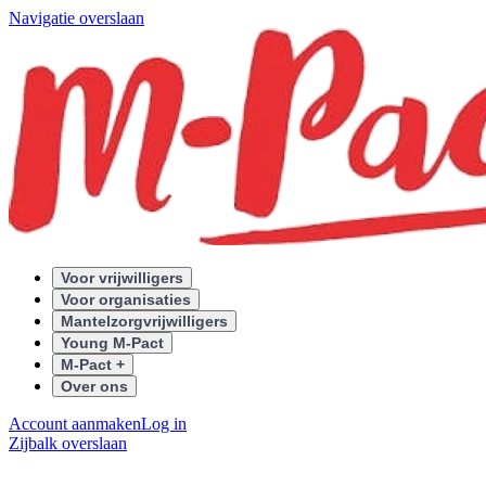
Navigatie overslaan
Voor vrijwilligers
Voor organisaties
Mantelzorgvrijwilligers
Young M-Pact
M-Pact +
Over ons
Account aanmaken
Log in
Zijbalk overslaan