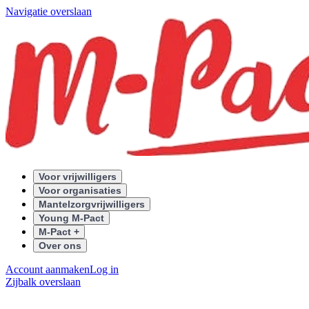
Navigatie overslaan
Voor vrijwilligers
Voor organisaties
Mantelzorgvrijwilligers
Young M-Pact
M-Pact +
Over ons
Account aanmaken
Log in
Zijbalk overslaan