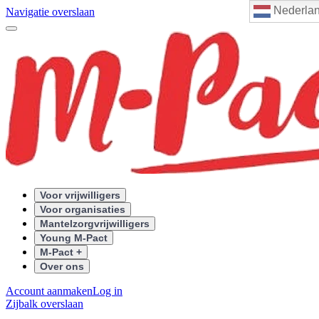
Nederla
Navigatie overslaan
Voor vrijwilligers
Voor organisaties
Mantelzorgvrijwilligers
Young M-Pact
M-Pact +
Over ons
Account aanmaken
Log in
Zijbalk overslaan