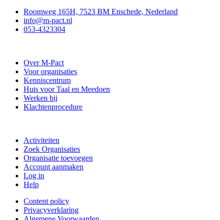
Roomweg 165H, 7523 BM Enschede, Nederland
info@m-pact.nl
053-4323304
Stichting M-Pact Enschede
Over M-Pact
Voor organisaties
Kenniscentrum
Huis voor Taal en Meedoen
Werken bij
Klachtenprocedure
Doe mee
Activiteiten
Zoek Organisaties
Organisatie toevoegen
Account aanmaken
Log in
Help
Content policy
Privacyverklaring
Algemene Voorwaarden