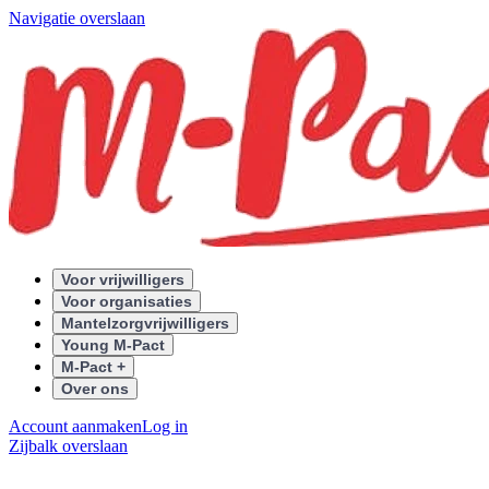
Navigatie overslaan
Voor vrijwilligers
Voor organisaties
Mantelzorgvrijwilligers
Young M-Pact
M-Pact +
Over ons
Account aanmaken
Log in
Zijbalk overslaan