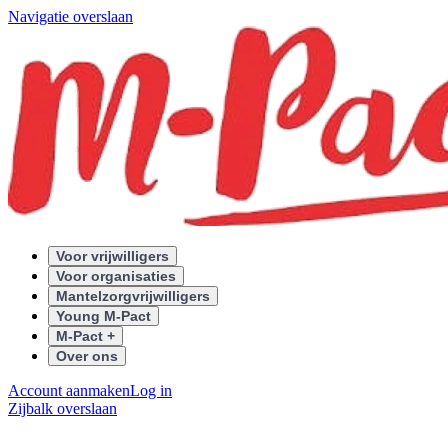
Navigatie overslaan
Voor vrijwilligers
Voor organisaties
Mantelzorgvrijwilligers
Young M-Pact
M-Pact +
Over ons
Account aanmaken
Log in
Zijbalk overslaan