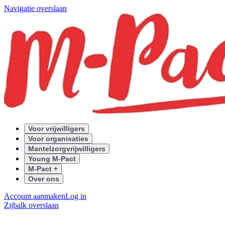
Navigatie overslaan
Voor vrijwilligers
Voor organisaties
Mantelzorgvrijwilligers
Young M-Pact
M-Pact +
Over ons
Account aanmaken
Log in
Zijbalk overslaan