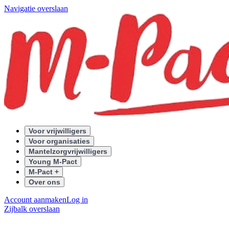
Navigatie overslaan
Voor vrijwilligers
Voor organisaties
Mantelzorgvrijwilligers
Young M-Pact
M-Pact +
Over ons
Account aanmaken
Log in
Zijbalk overslaan