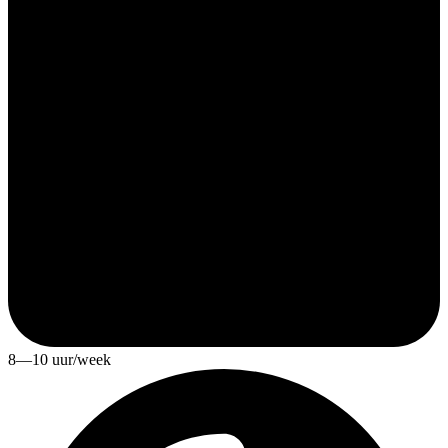
8—10 uur/week