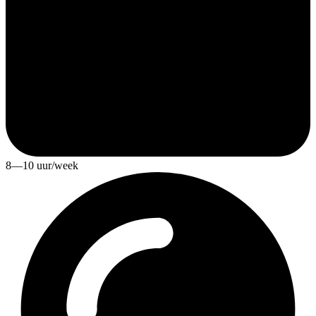
8—10 uur/week