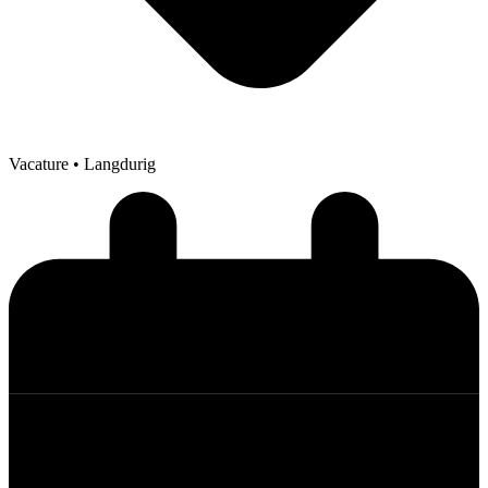
Vacature
• Langdurig