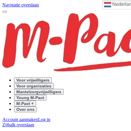
Nederla
Navigatie overslaan
Voor vrijwilligers
Voor organisaties
Mantelzorgvrijwilligers
Young M-Pact
M-Pact +
Over ons
Account aanmaken
Log in
Zijbalk overslaan