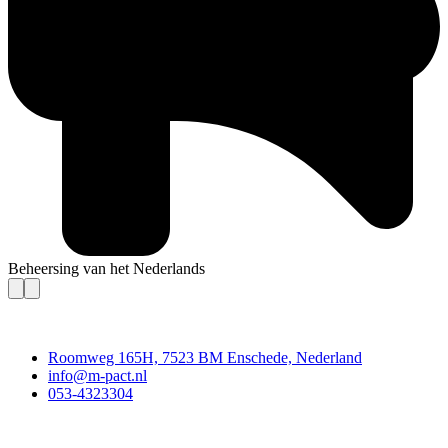
Beheersing van het Nederlands
Contact
Roomweg 165H, 7523 BM Enschede, Nederland
info@m-pact.nl
053-4323304
Stichting M-Pact Enschede