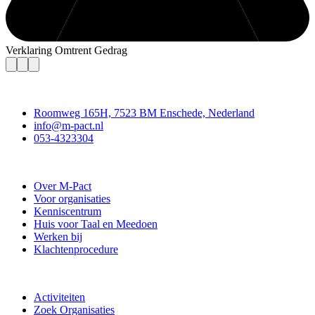
Verklaring Omtrent Gedrag
Contact
Roomweg 165H, 7523 BM Enschede, Nederland
info@m-pact.nl
053-4323304
Stichting M-Pact Enschede
Over M-Pact
Voor organisaties
Kenniscentrum
Huis voor Taal en Meedoen
Werken bij
Klachtenprocedure
Doe mee
Activiteiten
Zoek Organisaties