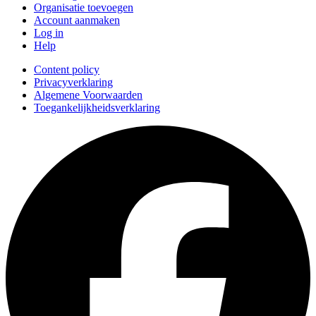
Organisatie toevoegen
Account aanmaken
Log in
Help
Content policy
Privacyverklaring
Algemene Voorwaarden
Toegankelijkheidsverklaring