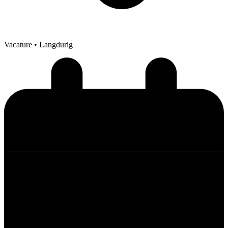
Vacature
• Langdurig