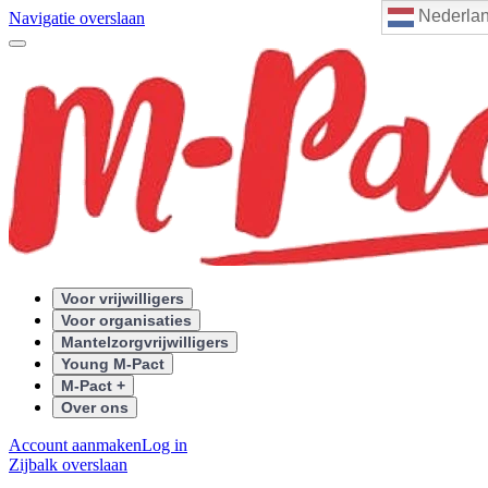
Nederla
Navigatie overslaan
Voor vrijwilligers
Voor organisaties
Mantelzorgvrijwilligers
Young M-Pact
M-Pact +
Over ons
Account aanmaken
Log in
Zijbalk overslaan