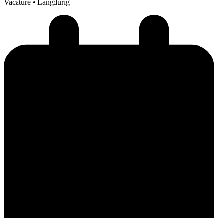
Vacature
• Langdurig