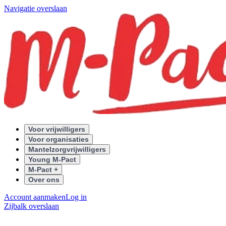
Navigatie overslaan
Voor vrijwilligers
Voor organisaties
Mantelzorgvrijwilligers
Young M-Pact
M-Pact +
Over ons
Account aanmaken
Log in
Zijbalk overslaan