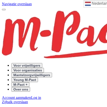
Nederla
Navigatie overslaan
Voor vrijwilligers
Voor organisaties
Mantelzorgvrijwilligers
Young M-Pact
M-Pact +
Over ons
Account aanmaken
Log in
Zijbalk overslaan