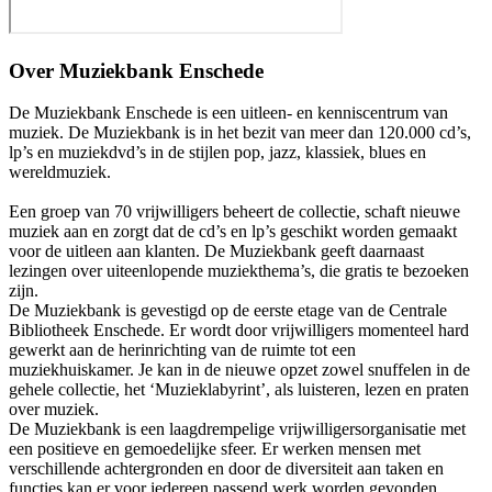
Over
Muziekbank Enschede
De Muziekbank Enschede is een uitleen- en kenniscentrum van
muziek. De Muziekbank is in het bezit van meer dan 120.000 cd’s,
lp’s en muziekdvd’s in de stijlen pop, jazz, klassiek, blues en
wereldmuziek.
Een groep van 70 vrijwilligers beheert de collectie, schaft nieuwe
muziek aan en zorgt dat de cd’s en lp’s geschikt worden gemaakt
voor de uitleen aan klanten. De Muziekbank geeft daarnaast
lezingen over uiteenlopende muziekthema’s, die gratis te bezoeken
zijn.
De Muziekbank is gevestigd op de eerste etage van de Centrale
Bibliotheek Enschede. Er wordt door vrijwilligers momenteel hard
gewerkt aan de herinrichting van de ruimte tot een
muziekhuiskamer. Je kan in de nieuwe opzet zowel snuffelen in de
gehele collectie, het ‘Muzieklabyrint’, als luisteren, lezen en praten
over muziek.
De Muziekbank is een laagdrempelige vrijwilligersorganisatie met
een positieve en gemoedelijke sfeer. Er werken mensen met
verschillende achtergronden en door de diversiteit aan taken en
functies kan er voor iedereen passend werk worden gevonden.