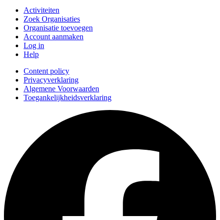
Activiteiten
Zoek Organisaties
Organisatie toevoegen
Account aanmaken
Log in
Help
Content policy
Privacyverklaring
Algemene Voorwaarden
Toegankelijkheidsverklaring