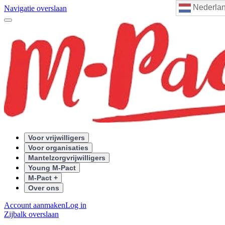
Nederla
Navigatie overslaan
Voor vrijwilligers
Voor organisaties
Mantelzorgvrijwilligers
Young M-Pact
M-Pact +
Over ons
Account aanmaken
Log in
Zijbalk overslaan