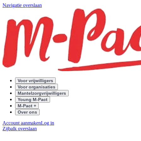
Navigatie overslaan
Voor vrijwilligers
Voor organisaties
Mantelzorgvrijwilligers
Young M-Pact
M-Pact +
Over ons
Account aanmaken
Log in
Zijbalk overslaan