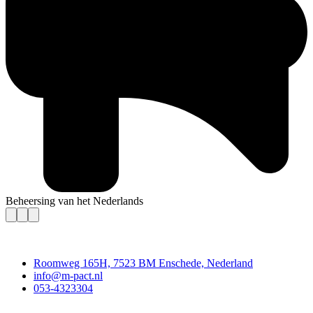
Beheersing van het Nederlands
Contact
Roomweg 165H, 7523 BM Enschede, Nederland
info@m-pact.nl
053-4323304
Stichting M-Pact Enschede