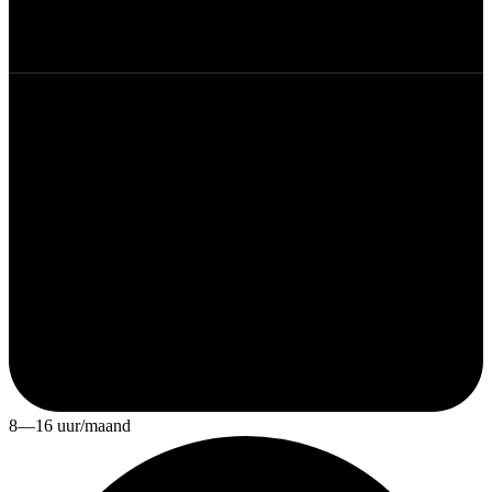
8—16 uur/maand