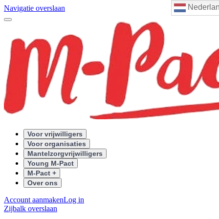
Nederla
Navigatie overslaan
Voor vrijwilligers
Voor organisaties
Mantelzorgvrijwilligers
Young M-Pact
M-Pact +
Over ons
Account aanmaken
Log in
Zijbalk overslaan