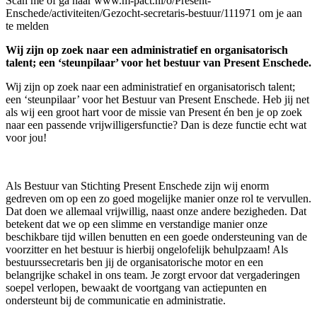
Scan me of ga naar www.m-pact.nl/o/Present-
Enschede/activiteiten/Gezocht-secretaris-bestuur/111971 om je aan
te melden
Wij zijn op zoek naar een administratief en organisatorisch
talent; een ‘steunpilaar’ voor het bestuur van Present Enschede.
Wij zijn op zoek naar een administratief en organisatorisch talent;
een ‘steunpilaar’ voor het Bestuur van Present Enschede. Heb jij net
als wij een groot hart voor de missie van Present én ben je op zoek
naar een passende vrijwilligersfunctie? Dan is deze functie echt wat
voor jou!
Als Bestuur van Stichting Present Enschede zijn wij enorm
gedreven om op een zo goed mogelijke manier onze rol te vervullen.
Dat doen we allemaal vrijwillig, naast onze andere bezigheden. Dat
betekent dat we op een slimme en verstandige manier onze
beschikbare tijd willen benutten en een goede ondersteuning van de
voorzitter en het bestuur is hierbij ongelofelijk behulpzaam! Als
bestuurssecretaris ben jij de organisatorische motor en een
belangrijke schakel in ons team. Je zorgt ervoor dat vergaderingen
soepel verlopen, bewaakt de voortgang van actiepunten en
ondersteunt bij de communicatie en administratie.