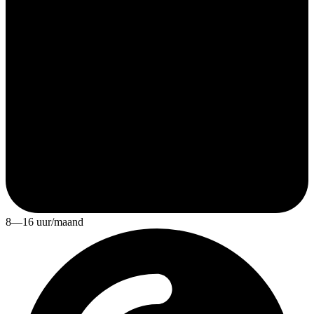
8—16 uur/maand