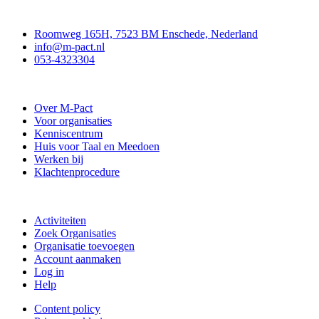
Contact
Roomweg 165H, 7523 BM Enschede, Nederland
info@m-pact.nl
053-4323304
Stichting M-Pact Enschede
Over M-Pact
Voor organisaties
Kenniscentrum
Huis voor Taal en Meedoen
Werken bij
Klachtenprocedure
Doe mee
Activiteiten
Zoek Organisaties
Organisatie toevoegen
Account aanmaken
Log in
Help
Content policy