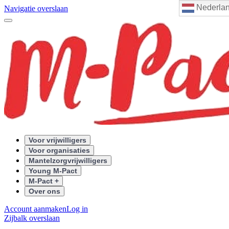
Nederla
Navigatie overslaan
Voor vrijwilligers
Voor organisaties
Mantelzorgvrijwilligers
Young M-Pact
M-Pact +
Over ons
Account aanmaken
Log in
Zijbalk overslaan