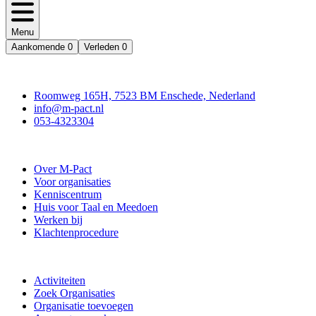
Menu
Aankomende
0
Verleden
0
Contact
Roomweg 165H, 7523 BM Enschede, Nederland
info@m-pact.nl
053-4323304
Stichting M-Pact Enschede
Over M-Pact
Voor organisaties
Kenniscentrum
Huis voor Taal en Meedoen
Werken bij
Klachtenprocedure
Doe mee
Activiteiten
Zoek Organisaties
Organisatie toevoegen