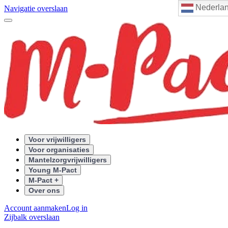
Nederla
Navigatie overslaan
Voor vrijwilligers
Voor organisaties
Mantelzorgvrijwilligers
Young M-Pact
M-Pact +
Over ons
Account aanmaken
Log in
Zijbalk overslaan