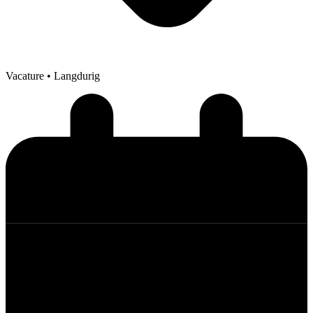
Vacature
• Langdurig