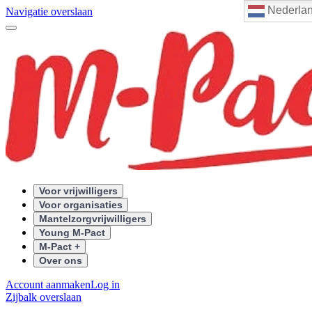
Nederla
Navigatie overslaan
Voor vrijwilligers
Voor organisaties
Mantelzorgvrijwilligers
Young M-Pact
M-Pact +
Over ons
Account aanmaken
Log in
Zijbalk overslaan