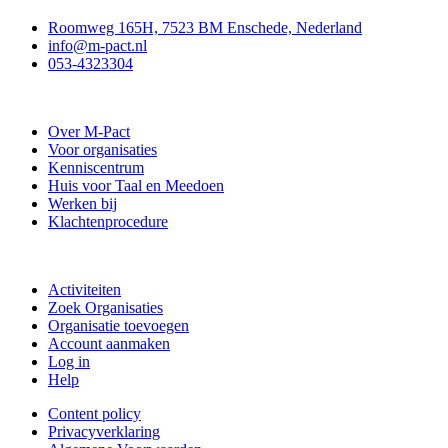
Roomweg 165H, 7523 BM Enschede, Nederland
info@m-pact.nl
053-4323304
Stichting M-Pact Enschede
Over M-Pact
Voor organisaties
Kenniscentrum
Huis voor Taal en Meedoen
Werken bij
Klachtenprocedure
Doe mee
Activiteiten
Zoek Organisaties
Organisatie toevoegen
Account aanmaken
Log in
Help
Content policy
Privacyverklaring