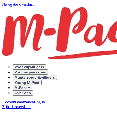
Navigatie overslaan
Voor vrijwilligers
Voor organisaties
Mantelzorgvrijwilligers
Young M-Pact
M-Pact +
Over ons
Account aanmaken
Log in
Zijbalk overslaan