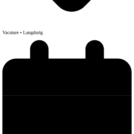
Vacature
• Langdurig