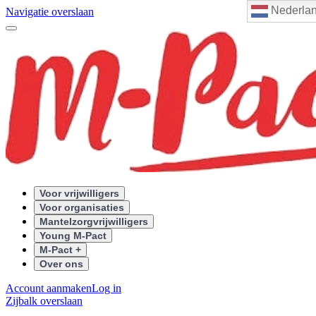
Nederla
Navigatie overslaan
Voor vrijwilligers
Voor organisaties
Mantelzorgvrijwilligers
Young M-Pact
M-Pact +
Over ons
Account aanmaken
Log in
Zijbalk overslaan