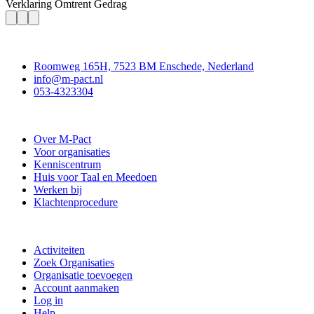
Verklaring Omtrent Gedrag
Contact
Roomweg 165H, 7523 BM Enschede, Nederland
info@m-pact.nl
053-4323304
Stichting M-Pact Enschede
Over M-Pact
Voor organisaties
Kenniscentrum
Huis voor Taal en Meedoen
Werken bij
Klachtenprocedure
Doe mee
Activiteiten
Zoek Organisaties
Organisatie toevoegen
Account aanmaken
Log in
Help