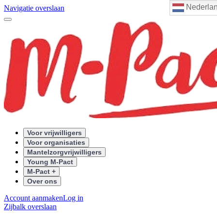
Nederla
Navigatie overslaan
Voor vrijwilligers
Voor organisaties
Mantelzorgvrijwilligers
Young M-Pact
M-Pact +
Over ons
Account aanmaken
Log in
Zijbalk overslaan