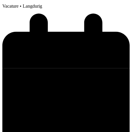
Vacature
• Langdurig