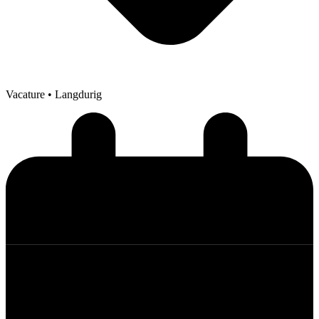
Vacature
• Langdurig