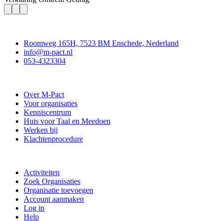
Contact
Roomweg 165H, 7523 BM Enschede, Nederland
info@m-pact.nl
053-4323304
Stichting M-Pact Enschede
Over M-Pact
Voor organisaties
Kenniscentrum
Huis voor Taal en Meedoen
Werken bij
Klachtenprocedure
Doe mee
Activiteiten
Zoek Organisaties
Organisatie toevoegen
Account aanmaken
Log in
Help