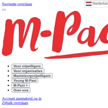
Nederla
Navigatie overslaan
Voor vrijwilligers
Voor organisaties
Mantelzorgvrijwilligers
Young M-Pact
M-Pact +
Over ons
Account aanmaken
Log in
Zijbalk overslaan