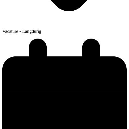
Vacature
• Langdurig