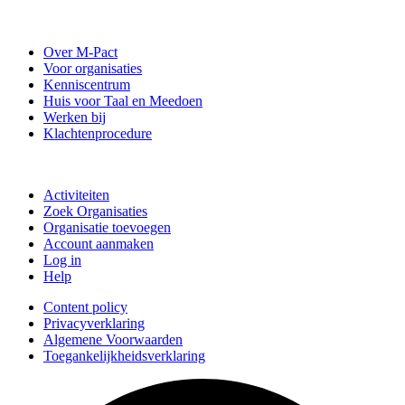
Stichting M-Pact Enschede
Over M-Pact
Voor organisaties
Kenniscentrum
Huis voor Taal en Meedoen
Werken bij
Klachtenprocedure
Doe mee
Activiteiten
Zoek Organisaties
Organisatie toevoegen
Account aanmaken
Log in
Help
Content policy
Privacyverklaring
Algemene Voorwaarden
Toegankelijkheidsverklaring