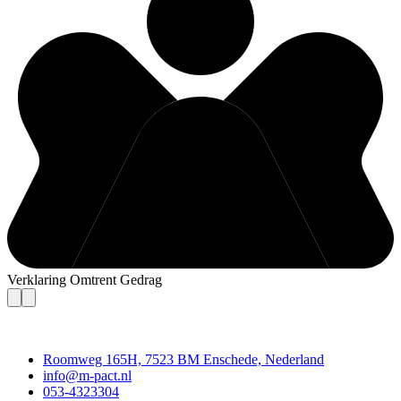
Verklaring Omtrent Gedrag
Contact
Roomweg 165H, 7523 BM Enschede, Nederland
info@m-pact.nl
053-4323304