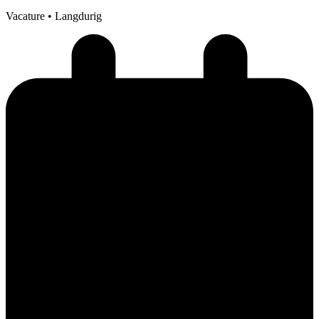
Vacature
• Langdurig