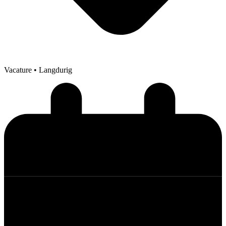
Vacature
• Langdurig