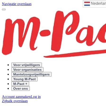
Nederla
Navigatie overslaan
Voor vrijwilligers
Voor organisaties
Mantelzorgvrijwilligers
Young M-Pact
M-Pact +
Over ons
Account aanmaken
Log in
Zijbalk overslaan