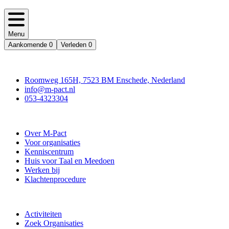
Menu
Aankomende
0
Verleden
0
Contact
Roomweg 165H, 7523 BM Enschede, Nederland
info@m-pact.nl
053-4323304
Stichting M-Pact Enschede
Over M-Pact
Voor organisaties
Kenniscentrum
Huis voor Taal en Meedoen
Werken bij
Klachtenprocedure
Doe mee
Activiteiten
Zoek Organisaties