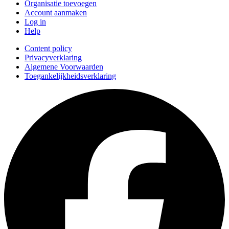
Organisatie toevoegen
Account aanmaken
Log in
Help
Content policy
Privacyverklaring
Algemene Voorwaarden
Toegankelijkheidsverklaring