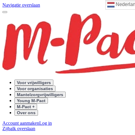
Nederla
Navigatie overslaan
Voor vrijwilligers
Voor organisaties
Mantelzorgvrijwilligers
Young M-Pact
M-Pact +
Over ons
Account aanmaken
Log in
Zijbalk overslaan