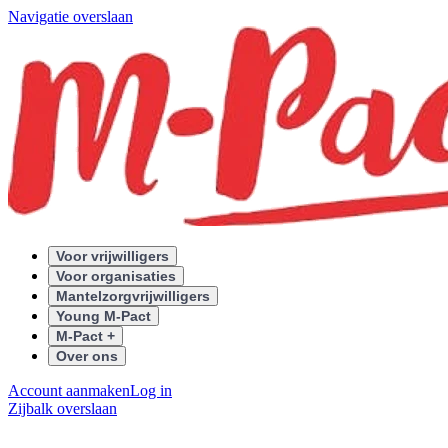
Navigatie overslaan
Voor vrijwilligers
Voor organisaties
Mantelzorgvrijwilligers
Young M-Pact
M-Pact +
Over ons
Account aanmaken
Log in
Zijbalk overslaan