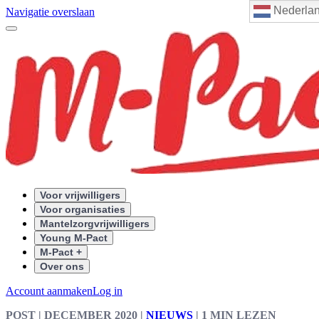
Nederla
Navigatie overslaan
Voor vrijwilligers
Voor organisaties
Mantelzorgvrijwilligers
Young M-Pact
M-Pact +
Over ons
Account aanmaken
Log in
POST
| DECEMBER 2020
|
NIEUWS
|
1 MIN LEZEN