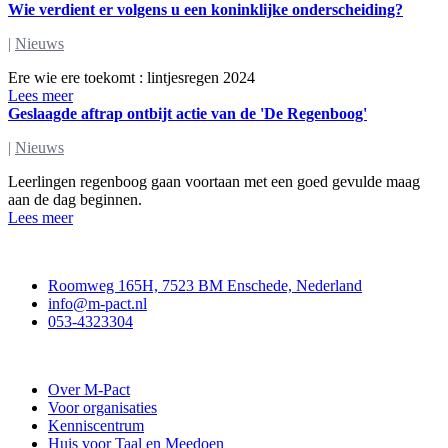
Wie verdient er volgens u een koninklijke onderscheiding?
|
Nieuws
Ere wie ere toekomt : lintjesregen 2024
Lees meer
Geslaagde aftrap ontbijt actie van de 'De Regenboog'
|
Nieuws
Leerlingen regenboog gaan voortaan met een goed gevulde maag
aan de dag beginnen.
Lees meer
Contact
Roomweg 165H, 7523 BM Enschede, Nederland
info@m-pact.nl
053-4323304
Stichting M-Pact Enschede
Over M-Pact
Voor organisaties
Kenniscentrum
Huis voor Taal en Meedoen