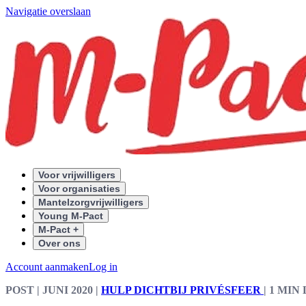
Navigatie overslaan
Voor vrijwilligers
Voor organisaties
Mantelzorgvrijwilligers
Young M-Pact
M-Pact +
Over ons
Account aanmaken
Log in
POST
| JUNI 2020
|
HULP DICHTBIJ PRIVÉSFEER
|
1 MIN