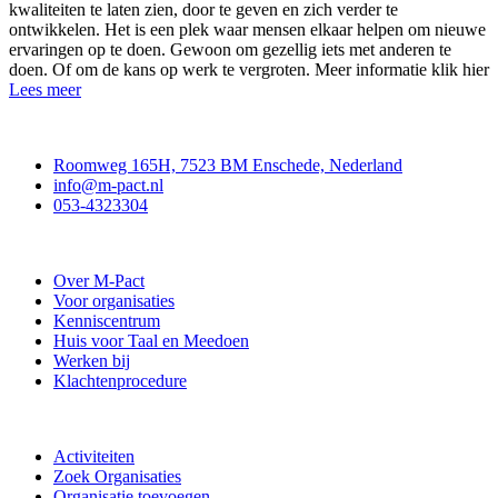
kwaliteiten te laten zien, door te geven en zich verder te
ontwikkelen. Het is een plek waar mensen elkaar helpen om nieuwe
ervaringen op te doen. Gewoon om gezellig iets met anderen te
doen. Of om de kans op werk te vergroten. Meer informatie klik hier
Lees meer
Contact
Roomweg 165H, 7523 BM Enschede, Nederland
info@m-pact.nl
053-4323304
Stichting M-Pact Enschede
Over M-Pact
Voor organisaties
Kenniscentrum
Huis voor Taal en Meedoen
Werken bij
Klachtenprocedure
Doe mee
Activiteiten
Zoek Organisaties
Organisatie toevoegen