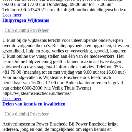
09.00 uur tot 17.00 uur Donderdag: 09.00 uur tot 17.00 uur
Telefoon: 06-53347021 e-mail:
info@buurtbemiddelingenschede.nl
Lees meer
Hulpvragen Wijkteams
|
Hulp dichtbij Privésfeer
U kunt bij de wijkteams terecht voor uiteenlopende onderwerpen
over de volgende thema’s: Relatie, opvoeden en opgroeien, stress en
gezondheid, hulp en zorg, verlies en verwerking, geweld, jongeren
U kunt online uw vraag stellen aan één van de medewerkers. Het
team Online hulpverlening geeft u binnen maximaal twee dagen
antwoord op uw vraag en/of informatie en advies. Telefoon 053 -
481 79 00 (maandag tot en met vrijdag van 9.00 uur tot 16.00 uur)
Voor noodgevallen is Wijkteams Enschede ook telefonisch
bereikbaar van 16.00 - 17.00 uur. Buiten kantooruren en in geval
van crisis: 0800-2000 (via Veilig Thuis Twente)
https://wijkteamsenschede.nl/themas/
Lees meer
Delen van kennis en kwaliteiten
|
Hulp dichtbij Privésfeer
Activeringscentra Power Enschede Bij Power Enschede krijgt
iedereen, jong en oud, de mogelijkheid om eigen kennis en