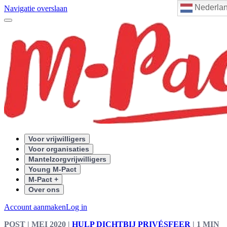
Nederla
Navigatie overslaan
Voor vrijwilligers
Voor organisaties
Mantelzorgvrijwilligers
Young M-Pact
M-Pact +
Over ons
Account aanmaken
Log in
POST
| MEI 2020
|
HULP DICHTBIJ PRIVÉSFEER
|
1 MIN