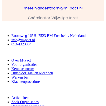
merel.vandentoorn@m-pact.nl
Coördinator Vrijwillige Inzet
Contact
Roomweg 165H, 7523 BM Enschede, Nederland
info@m-pact.nl
053-4323304
Stichting M-Pact Enschede
Over M-Pact
Voor organisaties
Kenniscentrum
Huis voor Taal en Meedoen
Werken bij
Klachtenprocedure
Doe mee
Activiteiten
Zoek Organisaties