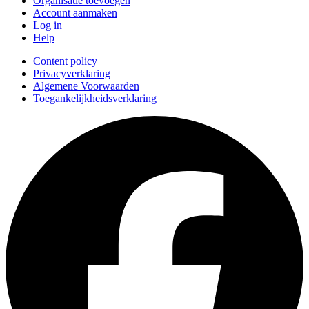
Organisatie toevoegen
Account aanmaken
Log in
Help
Content policy
Privacyverklaring
Algemene Voorwaarden
Toegankelijkheidsverklaring