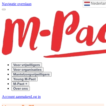
Nederla
Navigatie overslaan
Voor vrijwilligers
Voor organisaties
Mantelzorgvrijwilligers
Young M-Pact
M-Pact +
Over ons
Account aanmaken
Log in