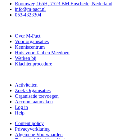
Roomweg 165H, 7523 BM Enschede, Nederland
info@m-pact.nl
053-4323304
Stichting M-Pact Enschede
Over M-Pact
Voor organisaties
Kenniscentrum
Huis voor Taal en Meedoen
Werken bij
Klachtenprocedure
Doe mee
Activiteiten
Zoek Organisaties
Organisatie toevoegen
Account aanmaken
Log in
Help
Content policy
Privacyverklaring
Algemene Voorwaarden