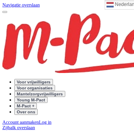
Nederla
Navigatie overslaan
Voor vrijwilligers
Voor organisaties
Mantelzorgvrijwilligers
Young M-Pact
M-Pact +
Over ons
Account aanmaken
Log in
Zijbalk overslaan