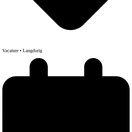
Vacature
• Langdurig