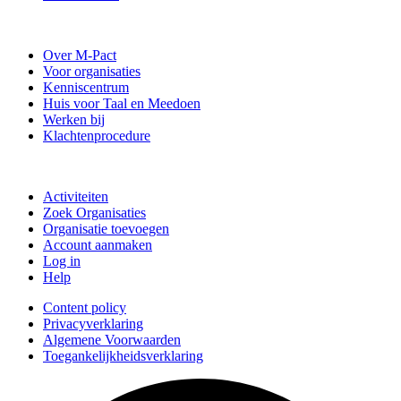
Stichting M-Pact Enschede
Over M-Pact
Voor organisaties
Kenniscentrum
Huis voor Taal en Meedoen
Werken bij
Klachtenprocedure
Doe mee
Activiteiten
Zoek Organisaties
Organisatie toevoegen
Account aanmaken
Log in
Help
Content policy
Privacyverklaring
Algemene Voorwaarden
Toegankelijkheidsverklaring