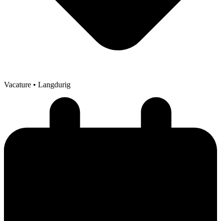
Vacature
• Langdurig