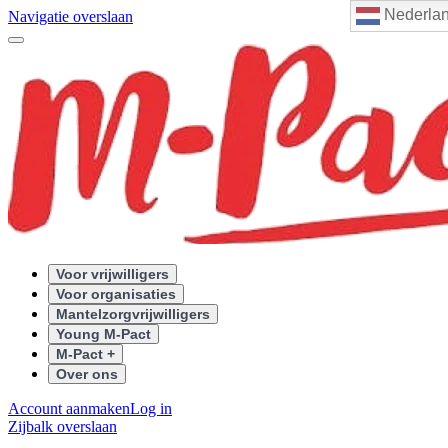
Nederla
Navigatie overslaan
Voor vrijwilligers
Voor organisaties
Mantelzorgvrijwilligers
Young M-Pact
M-Pact +
Over ons
Account aanmaken
Log in
Zijbalk overslaan