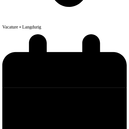
Vacature
• Langdurig