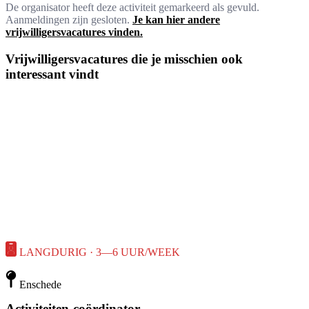
De organisator heeft deze activiteit gemarkeerd als gevuld.
Aanmeldingen zijn gesloten.
Je kan hier andere
vrijwilligersvacatures vinden.
Vrijwilligersvacatures die je misschien ook
interessant vindt
LANGDURIG · 3—6 UUR/WEEK
Enschede
Activiteiten-coördinator