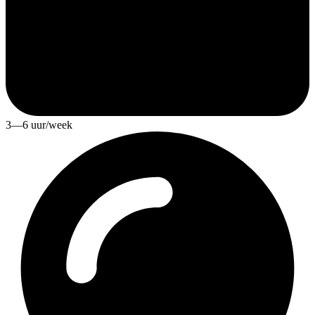
3—6 uur/week