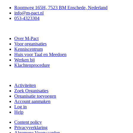
Roomweg 165H, 7523 BM Enschede, Nederland
info@m-pact.nl
053-4323304
Stichting M-Pact Enschede
Over M-Pact
Voor organisaties
Kenniscentrum
Huis voor Taal en Meedoen
Werken bij
Klachtenprocedure
Doe mee
Activiteiten
Zoek Organisaties
Organisatie toevoegen
Account aanmaken
Log in
Help
Content policy
Privacyverklaring
Algemene Voorwaarden