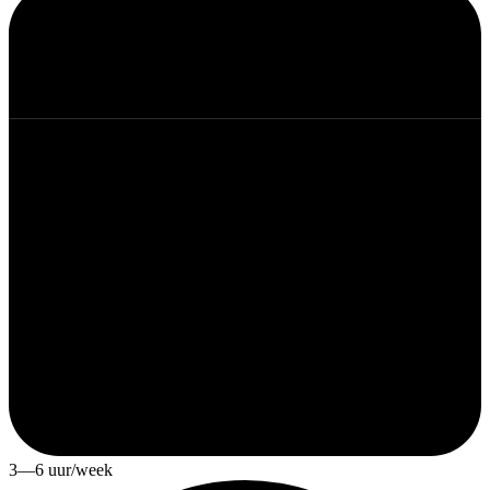
3—6 uur/week