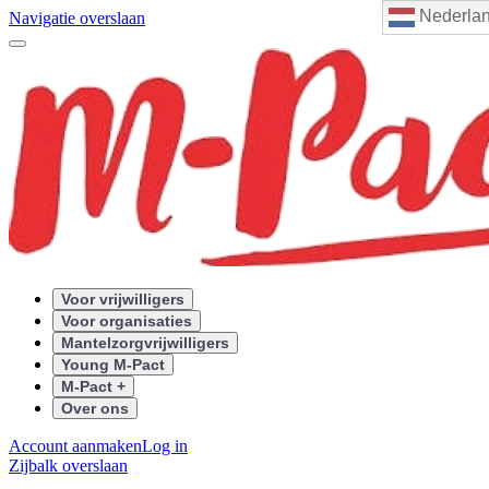
Nederla
Navigatie overslaan
Voor vrijwilligers
Voor organisaties
Mantelzorgvrijwilligers
Young M-Pact
M-Pact +
Over ons
Account aanmaken
Log in
Zijbalk overslaan