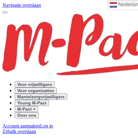
Nederla
Navigatie overslaan
Voor vrijwilligers
Voor organisaties
Mantelzorgvrijwilligers
Young M-Pact
M-Pact +
Over ons
Account aanmaken
Log in
Zijbalk overslaan