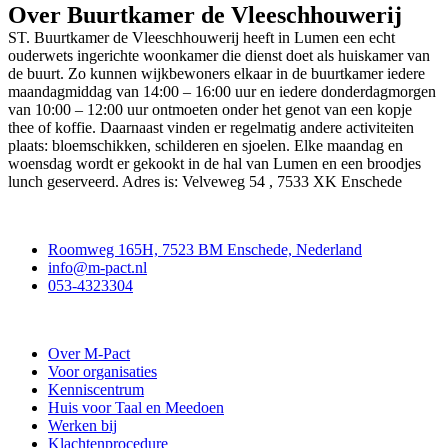
Over Buurtkamer de Vleeschhouwerij
ST. Buurtkamer de Vleeschhouwerij heeft in Lumen een echt
ouderwets ingerichte woonkamer die dienst doet als huiskamer van
de buurt. Zo kunnen wijkbewoners elkaar in de buurtkamer iedere
maandagmiddag van 14:00 – 16:00 uur en iedere donderdagmorgen
van 10:00 – 12:00 uur ontmoeten onder het genot van een kopje
thee of koffie. Daarnaast vinden er regelmatig andere activiteiten
plaats: bloemschikken, schilderen en sjoelen. Elke maandag en
woensdag wordt er gekookt in de hal van Lumen en een broodjes
lunch geserveerd. Adres is: Velveweg 54 , 7533 XK Enschede
Contact
Roomweg 165H, 7523 BM Enschede, Nederland
info@m-pact.nl
053-4323304
Stichting M-Pact Enschede
Over M-Pact
Voor organisaties
Kenniscentrum
Huis voor Taal en Meedoen
Werken bij
Klachtenprocedure