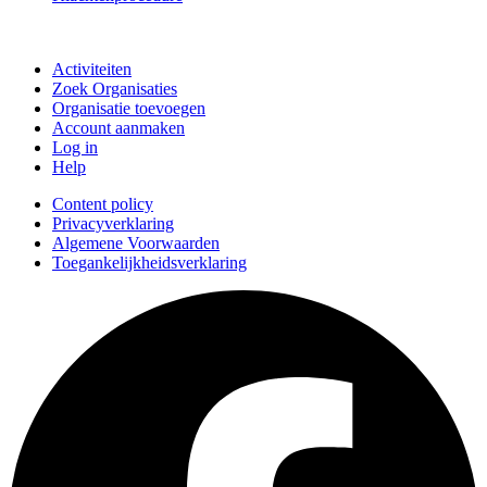
Doe mee
Activiteiten
Zoek Organisaties
Organisatie toevoegen
Account aanmaken
Log in
Help
Content policy
Privacyverklaring
Algemene Voorwaarden
Toegankelijkheidsverklaring