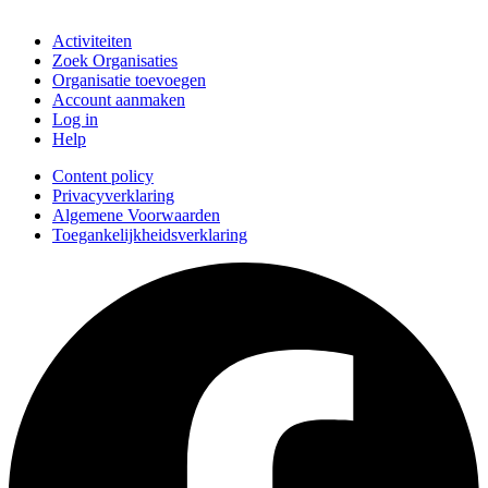
Doe mee
Activiteiten
Zoek Organisaties
Organisatie toevoegen
Account aanmaken
Log in
Help
Content policy
Privacyverklaring
Algemene Voorwaarden
Toegankelijkheidsverklaring