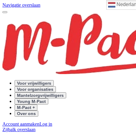
Nederla
Navigatie overslaan
Voor vrijwilligers
Voor organisaties
Mantelzorgvrijwilligers
Young M-Pact
M-Pact +
Over ons
Account aanmaken
Log in
Zijbalk overslaan