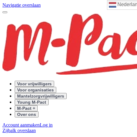
Nederla
Navigatie overslaan
Voor vrijwilligers
Voor organisaties
Mantelzorgvrijwilligers
Young M-Pact
M-Pact +
Over ons
Account aanmaken
Log in
Zijbalk overslaan