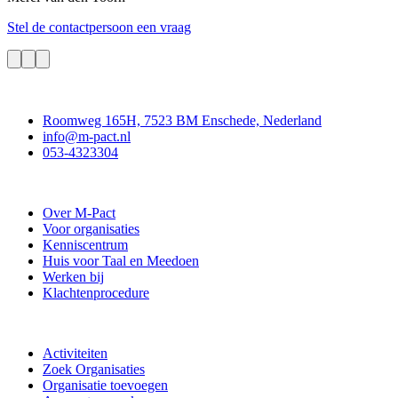
Stel de contactpersoon een vraag
Contact
Roomweg 165H, 7523 BM Enschede, Nederland
info@m-pact.nl
053-4323304
Stichting M-Pact Enschede
Over M-Pact
Voor organisaties
Kenniscentrum
Huis voor Taal en Meedoen
Werken bij
Klachtenprocedure
Doe mee
Activiteiten
Zoek Organisaties
Organisatie toevoegen