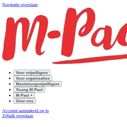
Navigatie overslaan
Voor vrijwilligers
Voor organisaties
Mantelzorgvrijwilligers
Young M-Pact
M-Pact +
Over ons
Account aanmaken
Log in
Zijbalk overslaan