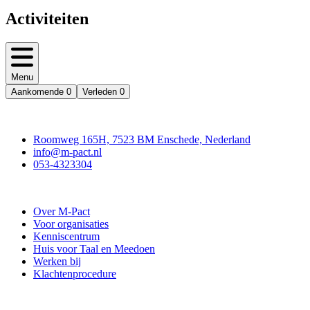
Activiteiten
Menu
Aankomende
0
Verleden
0
Contact
Roomweg 165H, 7523 BM Enschede, Nederland
info@m-pact.nl
053-4323304
Stichting M-Pact Enschede
Over M-Pact
Voor organisaties
Kenniscentrum
Huis voor Taal en Meedoen
Werken bij
Klachtenprocedure
Doe mee