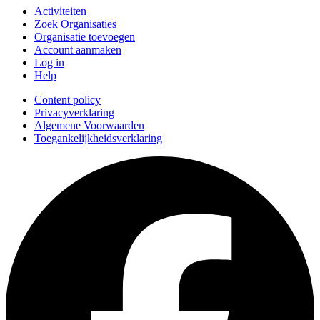
Activiteiten
Zoek Organisaties
Organisatie toevoegen
Account aanmaken
Log in
Help
Content policy
Privacyverklaring
Algemene Voorwaarden
Toegankelijkheidsverklaring