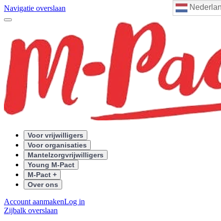
Nederla
Navigatie overslaan
Voor vrijwilligers
Voor organisaties
Mantelzorgvrijwilligers
Young M-Pact
M-Pact +
Over ons
Account aanmaken
Log in
Zijbalk overslaan