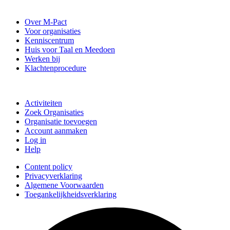
Stichting M-Pact Enschede
Over M-Pact
Voor organisaties
Kenniscentrum
Huis voor Taal en Meedoen
Werken bij
Klachtenprocedure
Doe mee
Activiteiten
Zoek Organisaties
Organisatie toevoegen
Account aanmaken
Log in
Help
Content policy
Privacyverklaring
Algemene Voorwaarden
Toegankelijkheidsverklaring