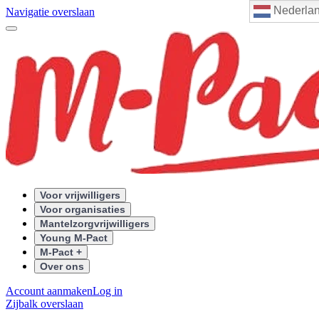
Nederla
Navigatie overslaan
Voor vrijwilligers
Voor organisaties
Mantelzorgvrijwilligers
Young M-Pact
M-Pact +
Over ons
Account aanmaken
Log in
Zijbalk overslaan