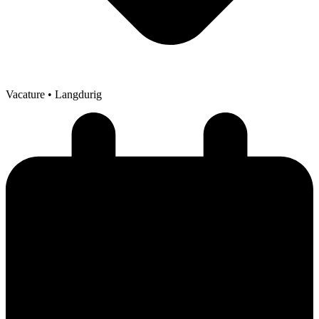
Vacature
• Langdurig