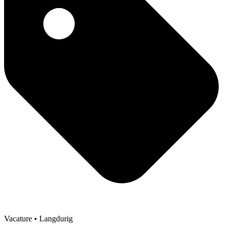
Vacature
• Langdurig