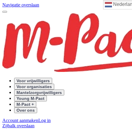
Nederla
Navigatie overslaan
Voor vrijwilligers
Voor organisaties
Mantelzorgvrijwilligers
Young M-Pact
M-Pact +
Over ons
Account aanmaken
Log in
Zijbalk overslaan