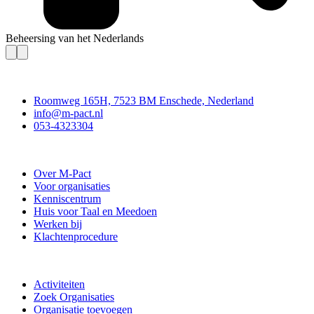
Beheersing van het Nederlands
Contact
Roomweg 165H, 7523 BM Enschede, Nederland
info@m-pact.nl
053-4323304
Stichting M-Pact Enschede
Over M-Pact
Voor organisaties
Kenniscentrum
Huis voor Taal en Meedoen
Werken bij
Klachtenprocedure
Doe mee
Activiteiten
Zoek Organisaties
Organisatie toevoegen