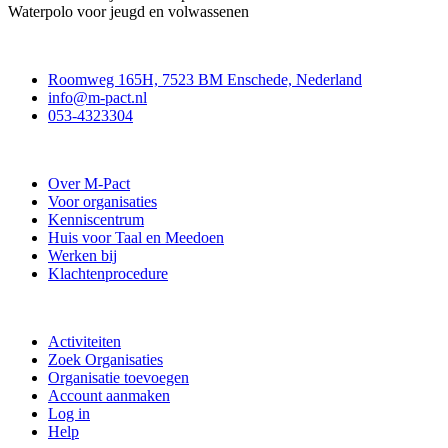
Waterpolo voor jeugd en volwassenen
Contact
Roomweg 165H, 7523 BM Enschede, Nederland
info@m-pact.nl
053-4323304
Stichting M-Pact Enschede
Over M-Pact
Voor organisaties
Kenniscentrum
Huis voor Taal en Meedoen
Werken bij
Klachtenprocedure
Doe mee
Activiteiten
Zoek Organisaties
Organisatie toevoegen
Account aanmaken
Log in
Help