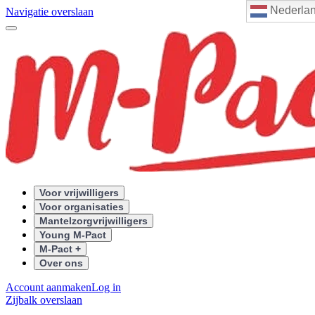
Nederla
Navigatie overslaan
Voor vrijwilligers
Voor organisaties
Mantelzorgvrijwilligers
Young M-Pact
M-Pact +
Over ons
Account aanmaken
Log in
Zijbalk overslaan