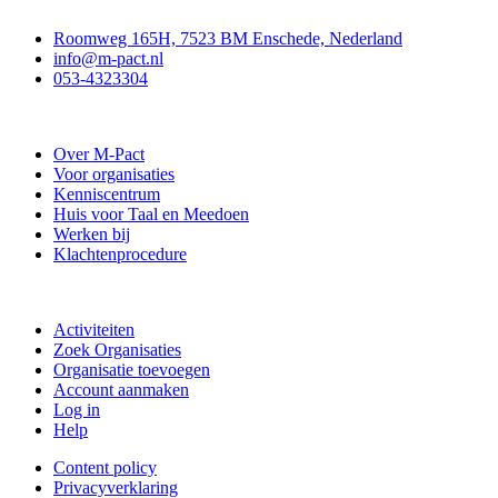
Contact
Roomweg 165H, 7523 BM Enschede, Nederland
info@m-pact.nl
053-4323304
Stichting M-Pact Enschede
Over M-Pact
Voor organisaties
Kenniscentrum
Huis voor Taal en Meedoen
Werken bij
Klachtenprocedure
Doe mee
Activiteiten
Zoek Organisaties
Organisatie toevoegen
Account aanmaken
Log in
Help
Content policy
Privacyverklaring