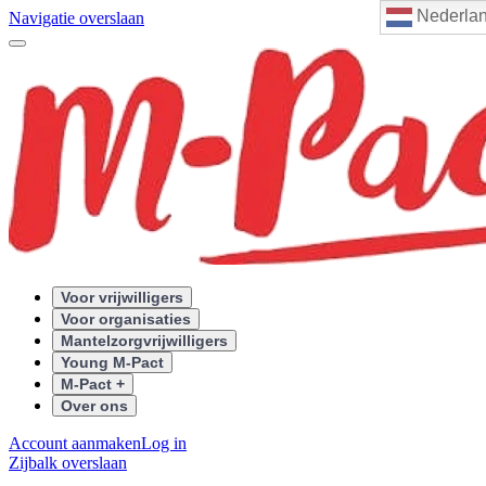
Nederla
Navigatie overslaan
Voor vrijwilligers
Voor organisaties
Mantelzorgvrijwilligers
Young M-Pact
M-Pact +
Over ons
Account aanmaken
Log in
Zijbalk overslaan