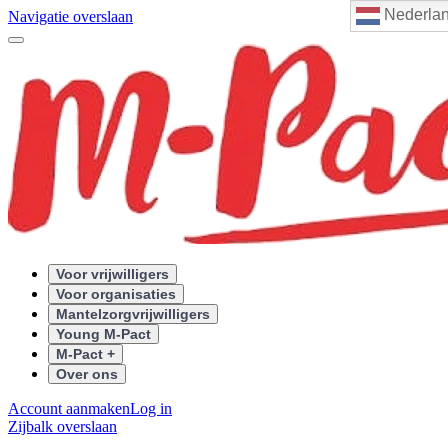
Nederla
Navigatie overslaan
Voor vrijwilligers
Voor organisaties
Mantelzorgvrijwilligers
Young M-Pact
M-Pact +
Over ons
Account aanmaken
Log in
Zijbalk overslaan